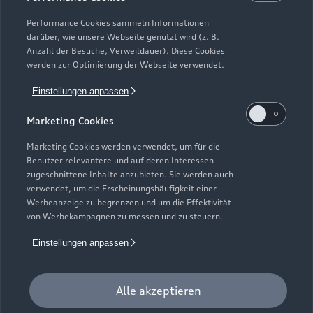
Kaufen & leasen
Alle Modelle
Performance Cookies sammeln Informationen
darüber, wie unsere Webseite genutzt wird (z. B.
Modelle vergleichen
Anzahl der Besuche, Verweildauer). Diese Cookies
Service & Zubehör
Neuwagensuche
werden zur Optimierung der Webseite verwendet.
Elektromodelle
Gebrauchtwagensuche
Einstellungen anpassen
Support
Saisonale Angebote
Plug-in-Hybride
Gebrauchtwagen
Marketing Cookies
Audi Services
Über Audi
Kundenservice
Finanzierung
Marketing Cookies werden verwendet, um für die
Garantie
Benutzer relevantere und auf deren Interessen
Händlersuche
Aktionen & Angebote
zugeschnittene Inhalte anzubieten. Sie werden auch
Unternehmen
Audi digital services
verwendet, um die Erscheinungshäufigkeit einer
Audi Code
Geschäftskunden
Werbeanzeige zu begrenzen und um die Effektivität
Karriere
myAudi
von Werbekampagnen zu messen und zu steuern.
Häufige Fragen (FAQ)
Investor Relations
Einstellungen anpassen
© 2026 AUDI AG. Alle Rechte vorbehalten
Audi Online Beratung
Presse & Media Center
Impressum
Rechtliches
Hinweisgebersystem
Online-Terminvereinbarung
Alle akzeptieren
Datenschutz
Datenschutzinformation
Cookie-Einstellungen
Servicekontakt